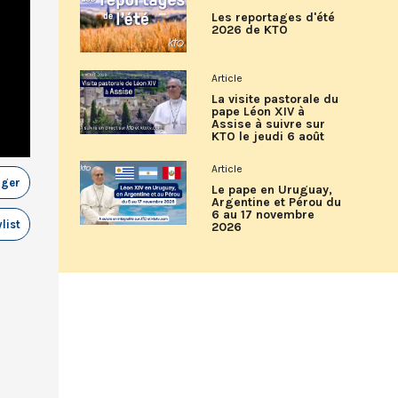
Les reportages d'été
2026 de KTO
Article
La visite pastorale du
pape Léon XIV à
Assise à suivre sur
KTO le jeudi 6 août
Article
ager
Le pape en Uruguay,
Argentine et Pérou du
6 au 17 novembre
list
2026