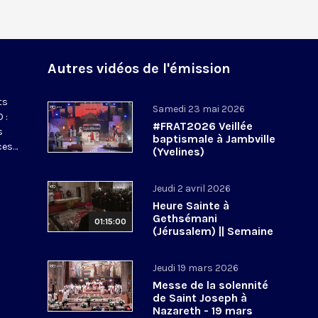
Autres vidéos de l'émission
ts
Samedi 23 mai 2026
 :
#FRAT2026 Veillée
s
baptismale à Jambville
ces…
(Yvelines)
Jeudi 2 avril 2026
Heure Sainte à
Gethsémani
01:15:00
(Jérusalem) || Semaine
sainte 2026
Jeudi 19 mars 2026
Messe de la solennité
de Saint Joseph à
Nazareth - 19 mars