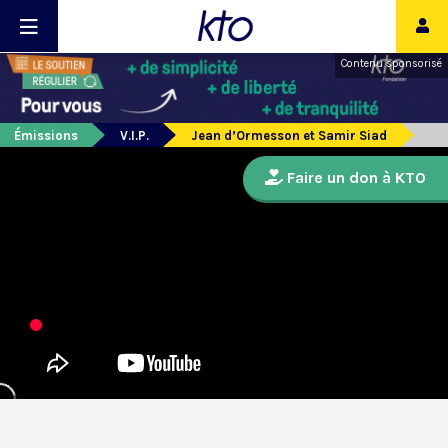
Contenu sponsorisé
Émissions
V.I.P.
Jean d’Ormesson et Samir Siad
Faire un don à KTO