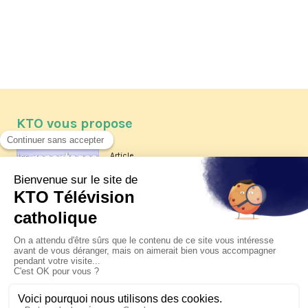
KTO vous propose
Article
Les reportages d'été 2026 de KTO
Article
La visite pastorale du pape Léon
XIV à Assise à suivre sur KTO le
jeudi 6 août
Article
Le pape en Uruguay, Argentine et