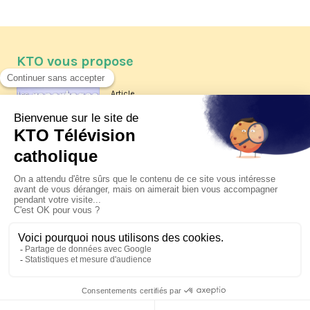
KTO vous propose
Article
Les reportages d'été 2026 de KTO
Article
La visite pastorale du pape Léon
XIV à Assise à suivre sur KTO le
jeudi 6 août
Article
Le pape en Uruguay, Argentine et
Pérou du 6 au 17 novembre 2026