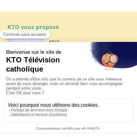
KTO vous propose
Article
Les reportages d'été 2026 de KTO
Article
La visite pastorale du pape Léon
XIV à Assise à suivre sur KTO le
jeudi 6 août
Article
Le pape en Uruguay, Argentine et
Pérou du 6 au 17 novembre 2026