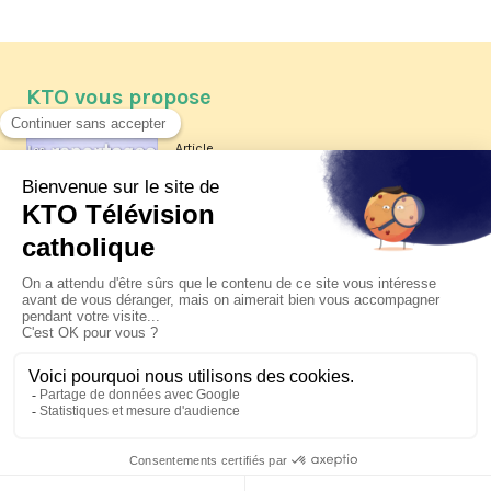
KTO vous propose
Article
Les reportages d'été 2026 de KTO
Article
La visite pastorale du pape Léon
XIV à Assise à suivre sur KTO le
jeudi 6 août
Article
Le pape en Uruguay, Argentine et
Pérou du 6 au 17 novembre 2026