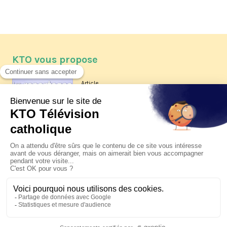
KTO vous propose
Article
Les reportages d'été 2026 de KTO
Article
La visite pastorale du pape Léon
XIV à Assise à suivre sur KTO le
jeudi 6 août
Article
Le pape en Uruguay, Argentine et
Pérou du 6 au 17 novembre 2026