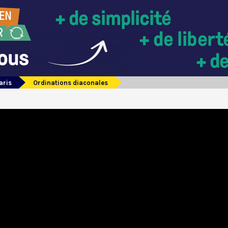
aris
Ordinations diaconales