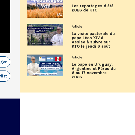
Les reportages d'été
2026 de KTO
Article
La visite pastorale du
pape Léon XIV à
Assise à suivre sur
KTO le jeudi 6 août
Article
ager
Le pape en Uruguay,
Argentine et Pérou du
6 au 17 novembre
list
2026