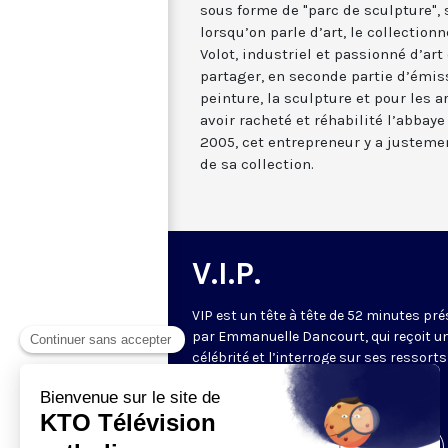
sous forme de "parc de sculpture", s
lorsqu’on parle d’art, le collection
Volot, industriel et passionné d’ar
partager, en seconde partie d’émiss
peinture, la sculpture et pour les a
avoir racheté et réhabilité l’abbay
2005, cet entrepreneur y a justeme
de sa collection.
V.I.P.
VIP est un tête à tête de 52 minutes pr
par Emmanuelle Dancourt, qui reçoit u
célébrité et l’interroge sur ses ressorts
intérieurs… Une conversation intime et
spirituelle.
Visiter la page de l'émission