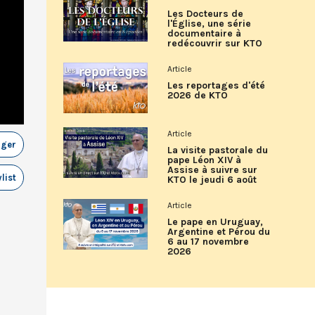
Les Docteurs de
l'Église, une série
documentaire à
redécouvrir sur KTO
Article
Les reportages d'été
2026 de KTO
Article
ager
La visite pastorale du
pape Léon XIV à
Assise à suivre sur
list
KTO le jeudi 6 août
Article
Le pape en Uruguay,
Argentine et Pérou du
6 au 17 novembre
2026