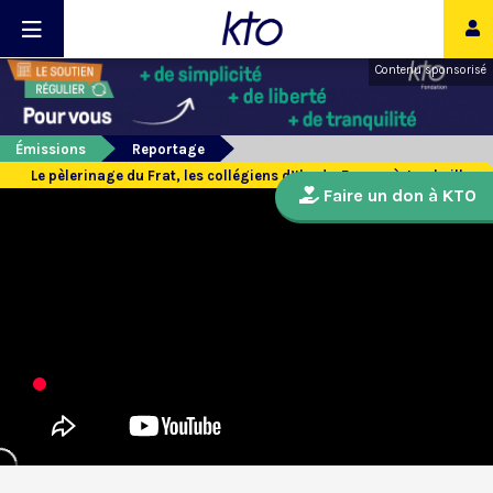
Contenu sponsorisé
Émissions
Reportage
Le pèlerinage du Frat, les collégiens d’Ile-de-France à Jambville
Faire un don à KTO