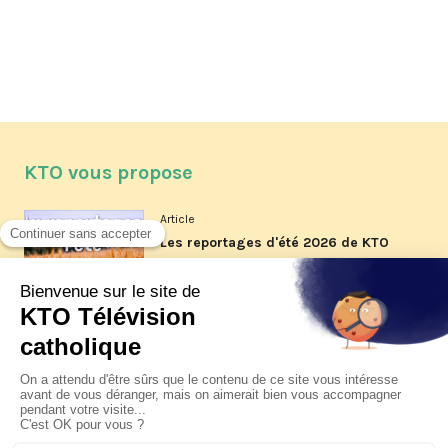
KTO vous propose
Article
Les reportages d'été 2026 de KTO
Article
La visite pastorale du pape Léon
XIV à Assise à suivre sur KTO le
jeudi 6 août
Article
Le pape en Uruguay, Argentine et
Pérou du 6 au 17 novembre 2026