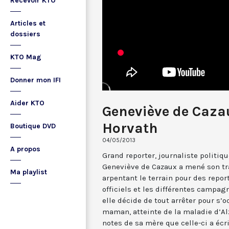
Recevoir KTO
Articles et
dossiers
KTO Mag
Donner mon IFI
Aider KTO
Geneviève de Caza
Horvath
Boutique DVD
04/05/2013
A propos
Grand reporter, journaliste politiqu
Geneviève de Cazaux a mené son tr
Ma playlist
arpentant le terrain pour des repor
officiels et les différentes campag
elle décide de tout arrêter pour s’
maman, atteinte de la maladie d’Al
notes de sa mère que celle-ci a écri