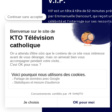
V.I.P.
VIP est un tête à tête de 52 minutes pr
par Emmanuelle Dancourt, qui reçoit u
célébrité et l’interroge sur ses ressorts
intérieurs… Une conversation intime et
spirituelle.
Visiter la page de l'émission