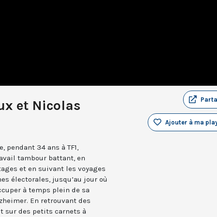
Part
ux et Nicolas
Ajouter à ma play
e, pendant 34 ans à TF1,
avail tambour battant, en
tages et en suivant les voyages
nes électorales, jusqu’au jour où
occuper à temps plein de sa
zheimer. En retrouvant des
t sur des petits carnets à