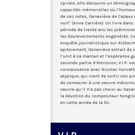
spirale, elle découvre un témoigna
capacités mémorielles où l’humour 
de ces notes, Geneviève de Cazaux d
nuit" (Anne Carrière). Un livre dans
période de trente ans les prémisses
les bouleversements engendrés. Ce
enquête journalistique sur Alzheim
apitoiement, Geneviève extrait de c
l’unit à sa maman et l’espérance gu
seconde partie d’émission, V.I.P. vo
connaissance avec Nicolas Horvath,
atypique, qui vient de sortir son pr
de consacrer à une oeuvre méconnue
oeuvre qu’il n’a pas choisi au hasa
la dévotion du compositeur hongro
en cette année de la foi.