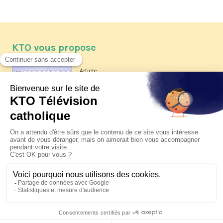
KTO vous propose
Article
Les reportages d'été 2026 de KTO
Article
La visite pastorale du pape Léon
XIV à Assise à suivre sur KTO le
jeudi 6 août
Article
Le pape en Uruguay, Argentine et
Pérou du 6 au 17 novembre 2026