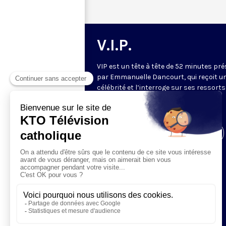
V.I.P.
VIP est un tête à tête de 52 minutes pr
par Emmanuelle Dancourt, qui reçoit u
célébrité et l’interroge sur ses ressorts
intérieurs… Une conversation intime et
spirituelle.
Visiter la page de l'émission