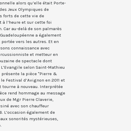
onnelle alors qu’elle était Porte-
 des Jeux Olympiques de
 forts de cette vie de
à l’heure et sur cette foi
n. Car au-delà de son palmarès
te Guadeloupéenne a également
 portée vers les autres. Et en
aisons connaissance avec
ercussionniste et metteur en
ouzaine de spectacle dont
, L’Evangile selon Saint-Mathieu
s présente la pièce "Pierre &
le Festival d’Avignon en 2011 et
t tourne à nouveau. Interprétée
 pièce rend hommage au message
eux de Mgr Pierre Claverie,
siné avec son chauffeur
6. L’occasion également de
 aux sonorités mystérieuses,
.