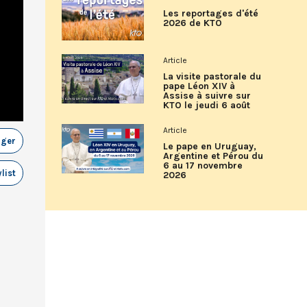
Les reportages d'été
2026 de KTO
Article
La visite pastorale du
pape Léon XIV à
Assise à suivre sur
KTO le jeudi 6 août
Article
ager
Le pape en Uruguay,
Argentine et Pérou du
6 au 17 novembre
list
2026