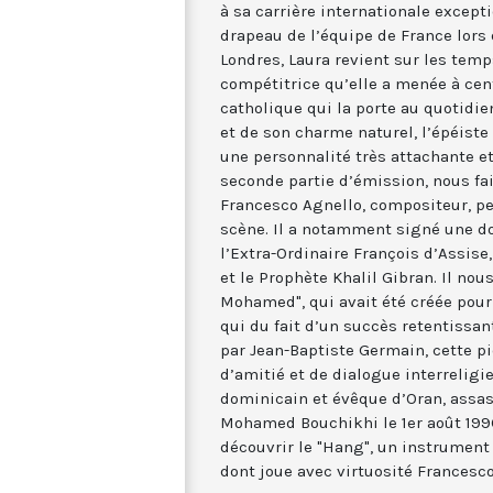
à sa carrière internationale excepti
drapeau de l’équipe de France lors
Londres, Laura revient sur les temps
compétitrice qu’elle a menée à cent 
catholique qui la porte au quotidie
et de son charme naturel, l’épéis
une personnalité très attachante et
seconde partie d’émission, nous f
Francesco Agnello, compositeur, p
scène. Il a notamment signé une d
l’Extra-Ordinaire François d’Assise
et le Prophète Khalil Gibran. Il nou
Mohamed", qui avait été créée pour 
qui du fait d’un succès retentissan
par Jean-Baptiste Germain, cette
d’amitié et de dialogue interreligi
dominicain et évêque d’Oran, assas
Mohamed Bouchikhi le 1er août 199
découvrir le "Hang", un instrument
dont joue avec virtuosité Francesco