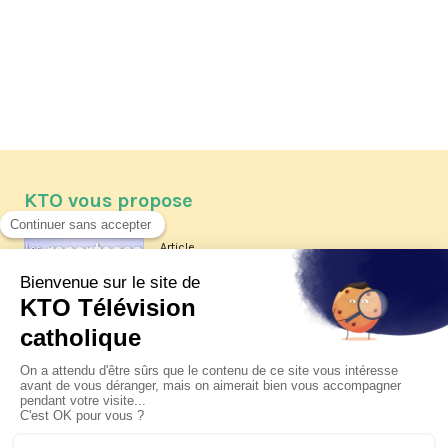
KTO vous propose
Article
Les reportages d'été 2026 de KTO
Article
La visite pastorale du pape Léon
XIV à Assise à suivre sur KTO le
jeudi 6 août
Article