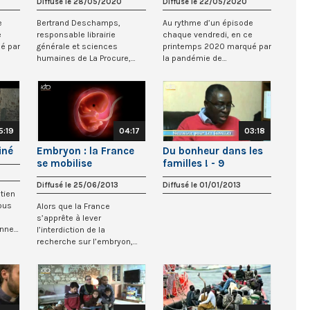
Diffusé le 28/05/2020
Diffusé le 22/05/2020
e
Bertrand Deschamps,
Au rythme d’un épisode
e
responsable librairie
chaque vendredi, en ce
é par
générale et sciences
printemps 2020 marqué par
humaines de La Procure,
la pandémie de
rn...
nous propose de (re)décou...
coronavirus, Raphaël Corn...
5:19
04:17
03:18
iné
Embryon : la France
Du bonheur dans les
se mobilise
familles ! - 9
Diffusé le 25/06/2013
Diffusé le 01/01/2013
tien
ous
Alors que la France
s’apprête à lever
nnell,
l’interdiction de la
recherche sur l’embryon,
l’initiative citoyenne europ...