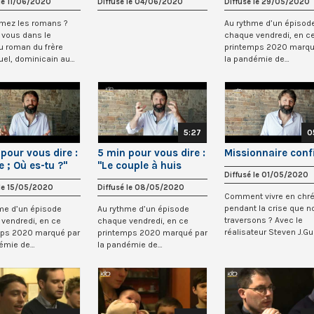
 le 11/06/2020
Diffusé le 04/06/2020
Diffusé le 29/05/2020
an par Jean Druel
mez les romans ?
Au rythme d’un épisod
 vous dans le
chaque vendredi, en c
 roman du frère
printemps 2020 marqu
uel, dominicain au
la pandémie de
"Les métamo...
coronavirus, Raphaël Co
5:27
0
pour vous dire :
5 min pour vous dire :
Missionnaire conf
e ; Où es-tu ?"
"Le couple à huis
Diffusé le 01/05/2020
clos"
 le 15/05/2020
Diffusé le 08/05/2020
Comment vivre en chré
pendant la crise que n
me d’un épisode
Au rythme d’un épisode
traversons ? Avec le
vendredi, en ce
chaque vendredi, en ce
réalisateur Steven J.Gu
mps 2020 marqué par
printemps 2020 marqué par
KTO a dem...
démie de
la pandémie de
irus, Raphaël Corn...
coronavirus, Raphaël Corn...