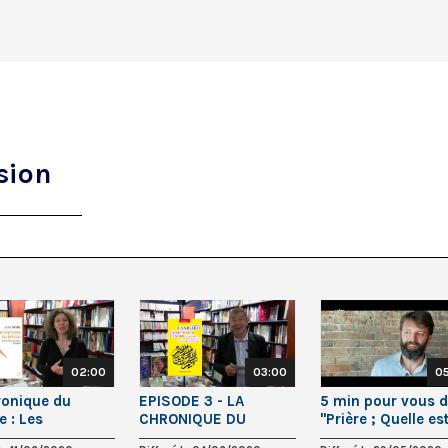
sion
02:00
03:00
0
ronique du
EPISODE 3 - LA
5 min pour vous di
re : Les
CHRONIQUE DU
"Prière ; Quelle est
morphoses du
LIBRAIRE
place ?"