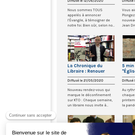
Diffusé le 12/06/2020
Diffusé
pélic
(Cerf)
Nous sommes TOUS
Vous ai
appelés à annoncer
Plongez
l’Évangile, à témoigner de
nouveau
notre foi. Bien sûr, selon nos
Jean Dr
charismes personne...
Caire, 
La Chronique du
5 min 
Libraire : Renouer
"Églis
avec la lecture
Diffusé le 21/05/2020
Diffusé
Nouveau rendez-vous qui
Au ryth
marque le déconfinement
chaque 
sur KTO : Chaque semaine,
printe
un libraire nous invite à
la pan
découvrir un...
coronav