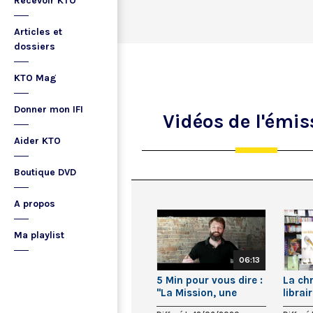
Recevoir KTO
Articles et
dossiers
KTO Mag
Donner mon IFI
Vidéos
de l'émis
Aider KTO
Boutique DVD
A propos
Ma playlist
06:13
5 Min pour vous dire :
La ch
"La Mission, une
librai
vocation pour tous"
méta