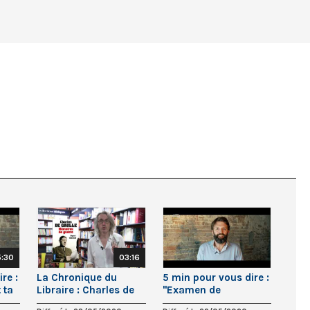
5:30
03:16
re :
La Chronique du
5 min pour vous dire :
 ta
Libraire : Charles de
"Examen de
Gaulle
conscience"