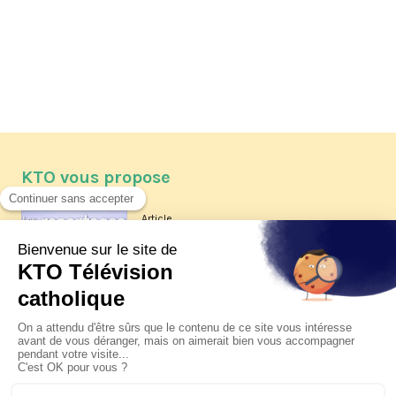
KTO vous propose
Article
Les reportages d'été 2026 de KTO
Article
La visite pastorale du pape Léon
XIV à Assise à suivre sur KTO le
jeudi 6 août
Article