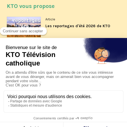
KTO vous propose
Article
Les reportages d'été 2026 de KTO
Article
La visite pastorale du pape Léon
XIV à Assise à suivre sur KTO le
jeudi 6 août
Article
Le pape en Uruguay, Argentine et
Pérou du 6 au 17 novembre 2026
© KTO 2026 —
Contact
—
Mentions légales