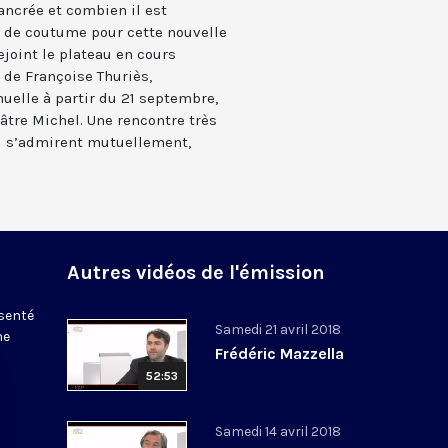
ancrée et combien il est
e de coutume pour cette nouvelle
rejoint le plateau en cours
t de Françoise Thuriès,
elle à partir du 21 septembre,
éâtre Michel. Une rencontre très
i s’admirent mutuellement,
Autres vidéos de l'émission
ésenté
Samedi 21 avril 2018
ne
Frédéric Mazzella
52:53
Samedi 14 avril 2018