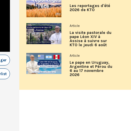
Les reportages d'été
2026 de KTO
Article
La visite pastorale du
pape Léon XIV à
Assise à suivre sur
KTO le jeudi 6 août
Article
ager
Le pape en Uruguay,
Argentine et Pérou du
6 au 17 novembre
list
2026