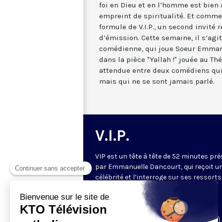
foi en Dieu et en l’homme est bien 
empreint de spiritualité. Et comm
formule de V.I.P., un second invité 
d’émission. Cette semaine, il s’agi
comédienne, qui joue Soeur Emmanu
dans la pièce "Yallah !" jouée au Th
attendue entre deux comédiens qu
mais qui ne se sont jamais parlé.
V.I.P.
VIP est un tête à tête de 52 minutes pr
par Emmanuelle Dancourt, qui reçoit u
célébrité et l’interroge sur ses ressorts
intérieurs… Une conversation intime et
spirituelle.
Visiter la page de l'émission