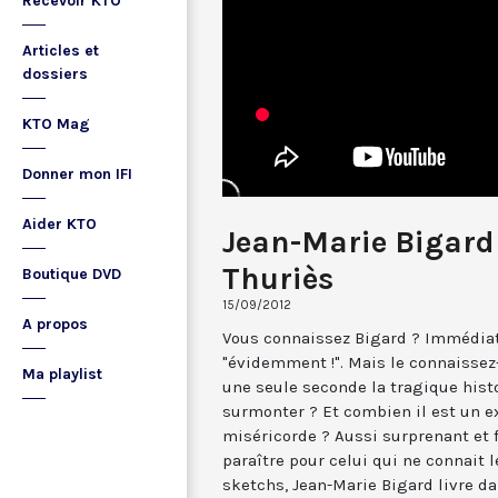
Recevoir KTO
Articles et
dossiers
KTO Mag
Donner mon IFI
Aider KTO
Jean-Marie Bigard
Thuriès
Boutique DVD
15/09/2012
A propos
Vous connaissez Bigard ? Immédiat
"évidemment !". Mais le connaisse
Ma playlist
une seule seconde la tragique histo
surmonter ? Et combien il est un 
miséricorde ? Aussi surprenant et 
paraître pour celui qui ne connait 
sketchs, Jean-Marie Bigard livre d