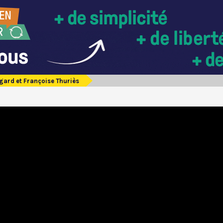
gard et Françoise Thuriès