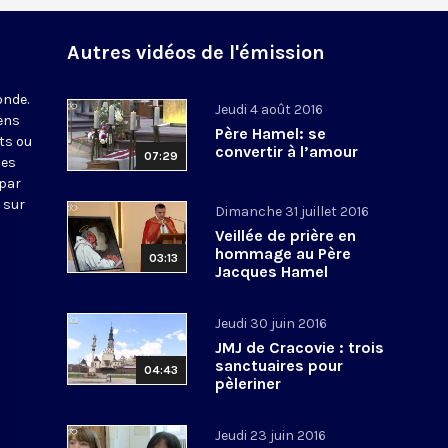
Autres vidéos de l'émission
onde.
Jeudi 4 août 2016
iens
Père Hamel: se
ts ou
convertir à l’amour
07:29
nes
 par
 sur
Dimanche 31 juillet 2016
Veillée de prière en
hommage au Père
03:13
Jacques Hamel
Jeudi 30 juin 2016
JMJ de Cracovie : trois
sanctuaires pour
04:43
pèleriner
Jeudi 23 juin 2016