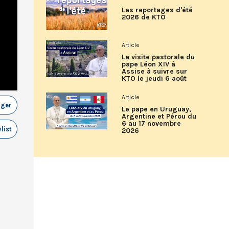
Les reportages d'été
2026 de KTO
Article
La visite pastorale du
pape Léon XIV à
Assise à suivre sur
KTO le jeudi 6 août
Article
ager
Le pape en Uruguay,
Argentine et Pérou du
6 au 17 novembre
list
2026