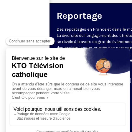
Reportage
Des reportages en France et dans le m
La diversité de l’engagement des chrét
se révèle à travers de grands évènemen
des projets locaux, auprès des person
fragiles, au service du Bien commun ou
l’évangélisation. Un regard d’espérance
le monde.
Visiter la page de l'émission