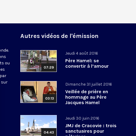
Autres vidéos de l'émission
onde.
Jeudi 4 août 2016
iens
Père Hamel: se
ts ou
convertir à l’amour
07:29
nes
 par
 sur
Dimanche 31 juillet 2016
Veillée de prière en
hommage au Père
03:13
Jacques Hamel
Jeudi 30 juin 2016
JMJ de Cracovie : trois
sanctuaires pour
04:43