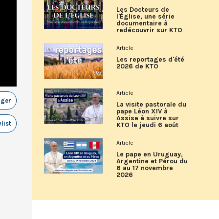
Les Docteurs de
l'Église, une série
documentaire à
redécouvrir sur KTO
Article
Les reportages d'été
2026 de KTO
Article
ager
La visite pastorale du
pape Léon XIV à
Assise à suivre sur
list
KTO le jeudi 6 août
Article
Le pape en Uruguay,
Argentine et Pérou du
6 au 17 novembre
2026