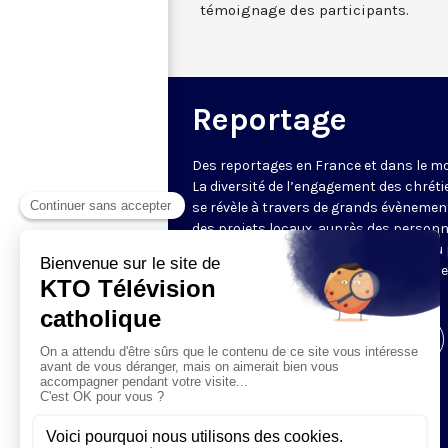
témoignage des participants.
Reportage
Des reportages en France et dans le m
La diversité de l’engagement des chrét
se révèle à travers de grands évènemen
des projets locaux, auprès des person
fragiles, au service du Bien commun ou
l’évangélisation. Un regard d’espérance
le monde.
Visiter la page de l'émission