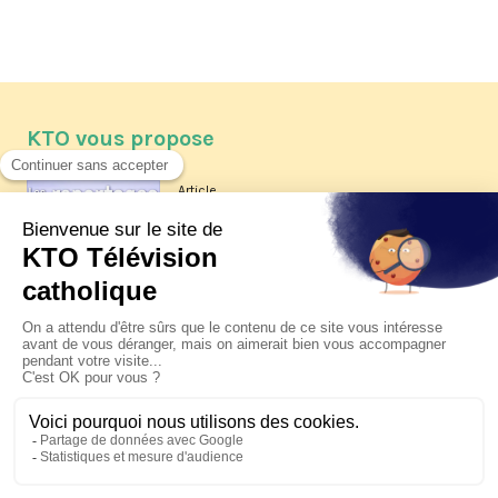
KTO vous propose
Article
Les reportages d'été 2026 de KTO
Article
La visite pastorale du pape Léon
XIV à Assise à suivre sur KTO le
jeudi 6 août
Article
Le pape en Uruguay, Argentine et
Pérou du 6 au 17 novembre 2026