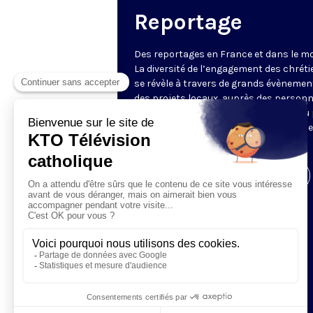
Reportage
Des reportages en France et dans le m
La diversité de l’engagement des chrét
se révèle à travers de grands évènemen
des projets locaux, auprès des person
fragiles, au service du Bien commun ou
l’évangélisation. Un regard d’espérance
le monde.
Visiter la page de l'émission