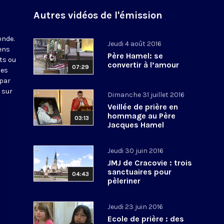
Autres vidéos de l'émission
onde.
Jeudi 4 août 2016
iens
Père Hamel: se
ts ou
convertir à l’amour
07:29
nes
 par
 sur
Dimanche 31 juillet 2016
Veillée de prière en
hommage au Père
03:13
Jacques Hamel
Jeudi 30 juin 2016
JMJ de Cracovie : trois
sanctuaires pour
04:43
pèleriner
Jeudi 23 juin 2016
Ecole de prière : des