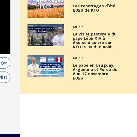
Les reportages d'été
2026 de KTO
Article
La visite pastorale du
pape Léon XIV à
Assise à suivre sur
KTO le jeudi 6 août
Article
ager
Le pape en Uruguay,
Argentine et Pérou du
6 au 17 novembre
list
2026