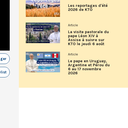
Les reportages d'été
2026 de KTO
Article
La visite pastorale du
pape Léon XIV à
Assise à suivre sur
KTO le jeudi 6 août
Article
ager
Le pape en Uruguay,
Argentine et Pérou du
6 au 17 novembre
list
2026