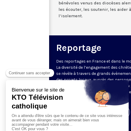
bénévoles venus des diocèses alento
les écouter, les soutenir, les aider
l’isolement.
Reportage
Des reportages en France et dans le m
La diversité de l’engagement des chrét
se révèle à travers de grands évènemen
des projets locaux, auprès des person
fragiles, au service du Bien commun ou
l’évangélisation. Un regard d’espérance
le monde.
Visiter la page de l'émission