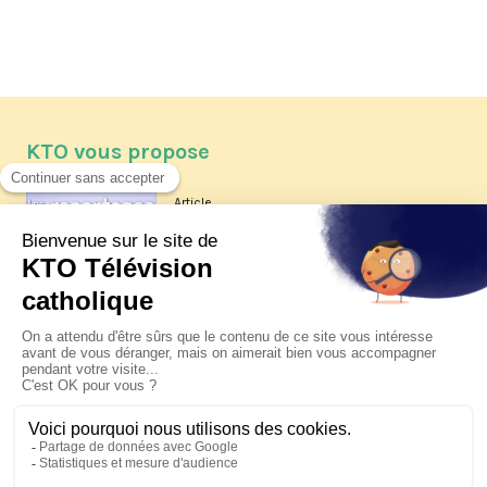
KTO vous propose
Article
Les reportages d'été 2026 de KTO
Article
La visite pastorale du pape Léon
XIV à Assise à suivre sur KTO le
jeudi 6 août
Article
Le pape en Uruguay, Argentine et
Pérou du 6 au 17 novembre 2026