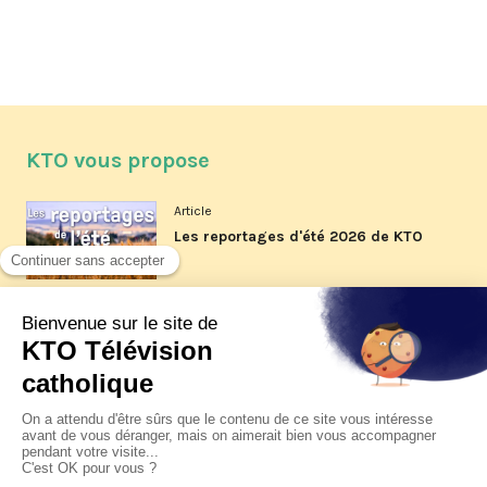
KTO vous propose
Article
Les reportages d'été 2026 de KTO
Article
La visite pastorale du pape Léon
XIV à Assise à suivre sur KTO le
jeudi 6 août
Article
Le pape en Uruguay, Argentine et
Pérou du 6 au 17 novembre 2026