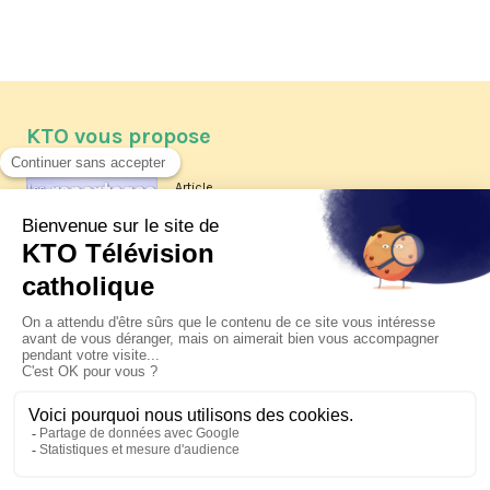
KTO vous propose
Article
Les reportages d'été 2026 de KTO
Article
La visite pastorale du pape Léon
XIV à Assise à suivre sur KTO le
jeudi 6 août
Article
Le pape en Uruguay, Argentine et
Pérou du 6 au 17 novembre 2026