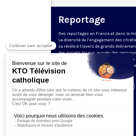
Reportage
Des reportages en France et dans le m
La diversité de l’engagement des chrét
se révèle à travers de grands évènemen
des projets locaux, auprès des person
fragiles, au service du Bien commun ou
l’évangélisation. Un regard d’espérance
le monde.
Visiter la page de l'émission