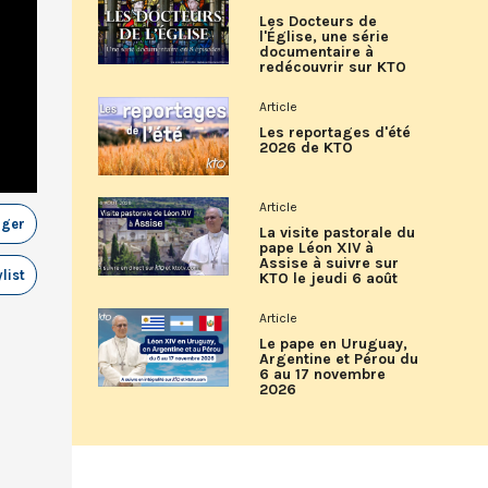
Les Docteurs de
l'Église, une série
documentaire à
redécouvrir sur KTO
Article
Les reportages d'été
2026 de KTO
Article
ager
La visite pastorale du
pape Léon XIV à
Assise à suivre sur
list
KTO le jeudi 6 août
Article
Le pape en Uruguay,
Argentine et Pérou du
6 au 17 novembre
2026