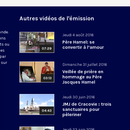
Autres vidéos de l'émission
onde.
Jeudi 4 août 2016
iens
Père Hamel: se
ts ou
convertir à l’amour
07:29
nes
 par
 sur
Dimanche 31 juillet 2016
Veillée de prière en
hommage au Père
03:13
Jacques Hamel
Jeudi 30 juin 2016
JMJ de Cracovie : trois
sanctuaires pour
04:43
pèleriner
Jeudi 23 juin 2016