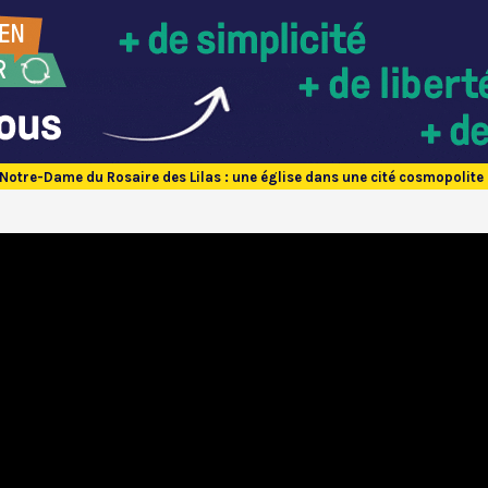
 Notre-Dame du Rosaire des Lilas : une église dans une cité cosmopolite