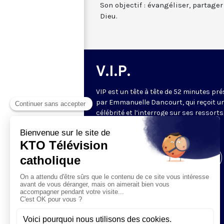
Son objectif : évangéliser, partage
Dieu.
V.I.P.
VIP est un tête à tête de 52 minutes pr
par Emmanuelle Dancourt, qui reçoit u
célébrité et l’interroge sur ses ressorts
intérieurs… Une conversation intime et
spirituelle.
Visiter la page de l'émission