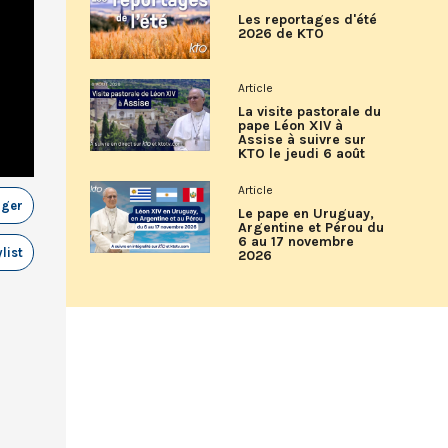
Les reportages d'été
2026 de KTO
Article
La visite pastorale du
pape Léon XIV à
Assise à suivre sur
KTO le jeudi 6 août
Article
ager
Le pape en Uruguay,
Argentine et Pérou du
6 au 17 novembre
list
2026