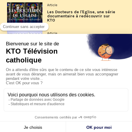
Article
Les Docteurs de l'Église, une série
documentaire à redécouvrir sur
KTO
Article
Les reportages d'été 2026 de KTO
Article
La visite pastorale du pape Léon
XIV à Assise à suivre sur KTO le
jeudi 6 août
Article
Le pape en Uruguay, Argentine et
Pérou du 6 au 17 novembre 2026
© KTO 2026 —
Contact
—
Mentions légales