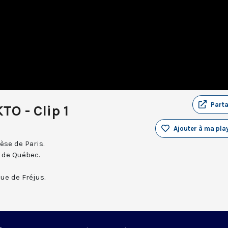
Part
TO - Clip 1
Ajouter à ma play
èse de Paris.
 de Québec.
e de Fréjus.