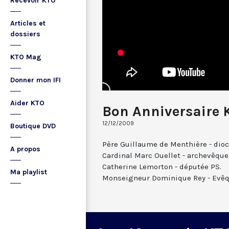
Recevoir KTO
Articles et
dossiers
KTO Mag
Donner mon IFI
Aider KTO
Bon Anniversaire K
12/12/2009
Boutique DVD
Père Guillaume de Menthière - dioc
A propos
Cardinal Marc Ouellet - archevêque
Catherine Lemorton - députée PS.
Ma playlist
Monseigneur Dominique Rey - Evêqu