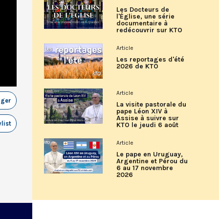
Les Docteurs de
l'Église, une série
documentaire à
redécouvrir sur KTO
Article
Les reportages d'été
2026 de KTO
Article
ager
La visite pastorale du
pape Léon XIV à
Assise à suivre sur
list
KTO le jeudi 6 août
Article
Le pape en Uruguay,
Argentine et Pérou du
6 au 17 novembre
2026