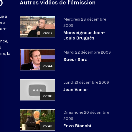
O
Autres vidéos de l'émission
ue a
Mercredi 23 décembre
bre
2009
ean-
Monseigneur Jean-
26:27
t
Louis Bruguès
nce,
s
Mardi 22 décembre 2009
re, la
Soeur Sara
25:44
Lundi 21 décembre 2009
Jean Vanier
27:06
Dimanche 20 décembre
2009
Enzo Bianchi
25:42