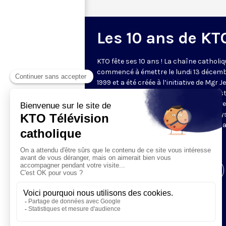
Les 10 ans de KT
KTO fête ses 10 ans ! La chaîne catholiq
commencé à émettre le lundi 13 décem
1999 et a été créée à l’initiative de Mgr J
Marie Lustiger. 10 ans plus tard, KTO es
devenu un média francophone de référe
diffusée dans plusieurs dizaines de pay
dans le monde. Pour fêter cet anniversai
chaîne a déployé une programmation
spéciale.
Visiter la page de l'émission