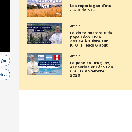
Les reportages d'été
2026 de KTO
Article
La visite pastorale du
pape Léon XIV à
Assise à suivre sur
KTO le jeudi 6 août
Article
ager
Le pape en Uruguay,
Argentine et Pérou du
6 au 17 novembre
list
2026