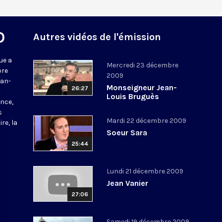
O
Autres vidéos de l'émission
ue a
Mercredi 23 décembre
bre
2009
ean-
Monseigneur Jean-
26:27
t
Louis Bruguès
nce,
s
Mardi 22 décembre 2009
re, la
Soeur Sara
25:44
Lundi 21 décembre 2009
Jean Vanier
27:06
Samedi 19 décembre 2009