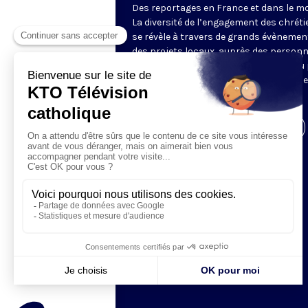
Des reportages en France et dans le m
La diversité de l’engagement des chrét
se révèle à travers de grands évènemen
des projets locaux, auprès des person
fragiles, au service du Bien commun ou
l’évangélisation. Un regard d’espérance
le monde.
Visiter la page de l'émission