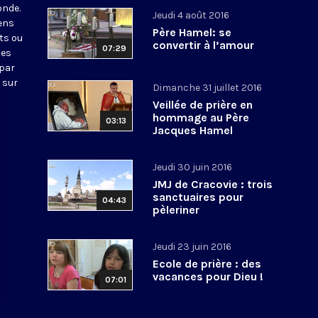
onde.
Jeudi 4 août 2016
iens
Père Hamel: se
ts ou
convertir à l’amour
07:29
nes
 par
 sur
Dimanche 31 juillet 2016
Veillée de prière en
hommage au Père
03:13
Jacques Hamel
Jeudi 30 juin 2016
JMJ de Cracovie : trois
sanctuaires pour
04:43
pèleriner
Jeudi 23 juin 2016
Ecole de prière : des
vacances pour Dieu !
07:01