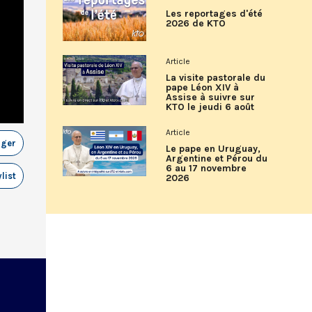
Les reportages d'été
2026 de KTO
Article
La visite pastorale du
pape Léon XIV à
Assise à suivre sur
KTO le jeudi 6 août
Article
ager
Le pape en Uruguay,
Argentine et Pérou du
6 au 17 novembre
list
2026