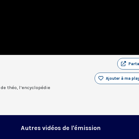
Part
Ajouter à ma play
 de théo, l’encyclopédie
Autres vidéos de l'émission