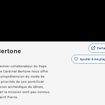
Part
Bertone
Ajouter à ma play
premier collaborateur du Pape
e Cardinal Bertone nous offre
a compréhension du mode de
riorités de son pontificat.
ancien archevêque de Gênes,
 et la mission sont peu connus.
int Pierre.