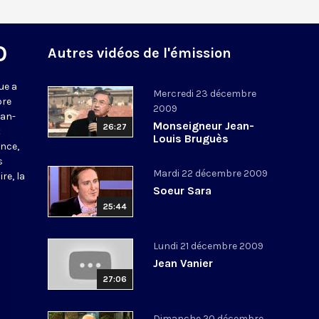
O
Autres vidéos de l'émission
ue a
Mercredi 23 décembre
bre
2009
ean-
Monseigneur Jean-
26:27
t
Louis Bruguès
nce,
s
Mardi 22 décembre 2009
re, la
Soeur Sara
25:44
Lundi 21 décembre 2009
Jean Vanier
27:06
Dimanche 20 décembre