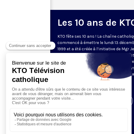
Les 10 ans de KT
KTO fête ses 10 ans ! La chaîne catholiq
commencé à émettre le lundi 13 décem
1999 et a été créée à l’initiative de Mgr J
Marie Lustiger. 10 ans plus tard, KTO es
devenu un média francophone de référe
diffusée dans plusieurs dizaines de pay
dans le monde. Pour fêter cet anniversai
chaîne a déployé une programmation
spéciale.
Visiter la page de l'émission