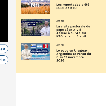
Les reportages d'été
2026 de KTO
Article
La visite pastorale du
pape Léon XIV à
Assise à suivre sur
KTO le jeudi 6 août
Article
ager
Le pape en Uruguay,
Argentine et Pérou du
6 au 17 novembre
list
2026