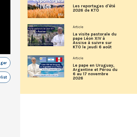
Les reportages d'été
2026 de KTO
Article
La visite pastorale du
pape Léon XIV à
Assise à suivre sur
KTO le jeudi 6 août
Article
ager
Le pape en Uruguay,
Argentine et Pérou du
6 au 17 novembre
list
2026