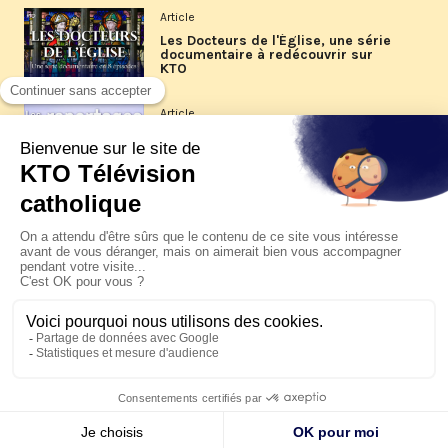
Article
Les Docteurs de l'Église, une série
documentaire à redécouvrir sur
KTO
Article
Les reportages d'été 2026 de KTO
Article
La visite pastorale du pape Léon
XIV à Assise à suivre sur KTO le
jeudi 6 août
Article
Le pape en Uruguay, Argentine et
Pérou du 6 au 17 novembre 2026
© KTO 2026 —
Contact
—
Mentions légales