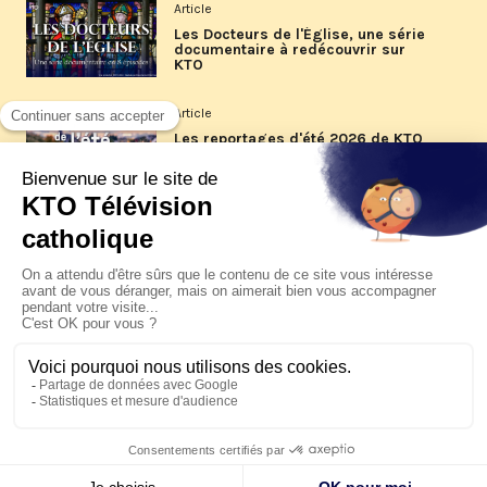
Article
Les Docteurs de l'Église, une série
documentaire à redécouvrir sur
KTO
Article
Les reportages d'été 2026 de KTO
Article
La visite pastorale du pape Léon
XIV à Assise à suivre sur KTO le
jeudi 6 août
Article
Le pape en Uruguay, Argentine et
Pérou du 6 au 17 novembre 2026
© KTO 2026 —
Contact
—
Mentions légales