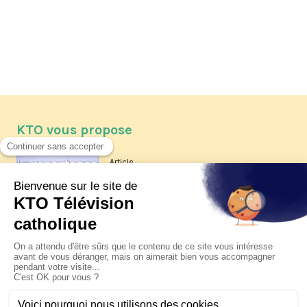
KTO vous propose
Article
Les reportages d'été 2026 de KTO
Article
La visite pastorale du pape Léon
XIV à Assise à suivre sur KTO le
jeudi 6 août
Article
Le pape en Uruguay, Argentine et