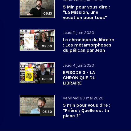
5 Min pour vous dire :
"La Mission, une
06:13
vocation pour tous"
Jeudi 11 juin 2020
La chronique du libraire
: Les métamorphoses
02:00
du pélican par Jean
Druel (Cerf)
Jeudi 4 juin 2020
EPISODE 3 - LA
CHRONIQUE DU
03:00
LIBRAIRE
Vendredi 29 mai 2020
5 min pour vous dire :
"Prière ; Quelle est ta
05:30
place ?"