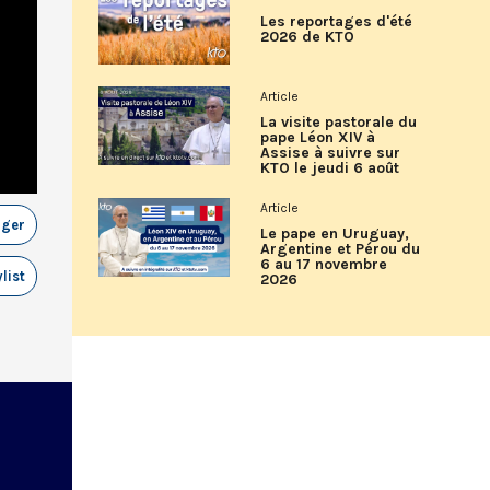
Les reportages d'été
2026 de KTO
Article
La visite pastorale du
pape Léon XIV à
Assise à suivre sur
KTO le jeudi 6 août
Article
ager
Le pape en Uruguay,
Argentine et Pérou du
6 au 17 novembre
list
2026