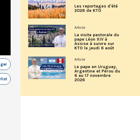
Les reportages d'été
2026 de KTO
Article
La visite pastorale du
pape Léon XIV à
Assise à suivre sur
KTO le jeudi 6 août
Article
ager
Le pape en Uruguay,
Argentine et Pérou du
6 au 17 novembre
list
2026