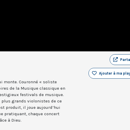
Part
Ajouter à ma play
qui monte. Couronné « soliste
oires de la Musique classique en
restigieux festivals de musique.
s plus grands violonistes de ce
est produit, il joue aujourd’hui
que pratiquant, chaque concert
âce à Dieu.