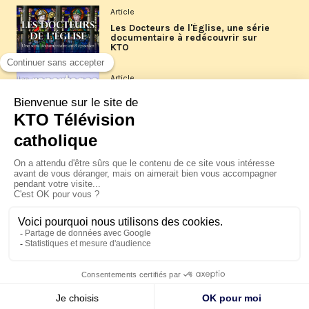
Article
Les Docteurs de l'Église, une série
documentaire à redécouvrir sur
KTO
Article
Les reportages d'été 2026 de KTO
Article
La visite pastorale du pape Léon
XIV à Assise à suivre sur KTO le
jeudi 6 août
Article
Le pape en Uruguay, Argentine et
Pérou du 6 au 17 novembre 2026
© KTO 2026 —
Contact
—
Mentions légales