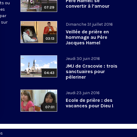
Père Hamel: se
ts ou
convertir à l’amour
07:29
nes
 par
 sur
Dimanche 31 juillet 2016
Veillée de prière en
hommage au Père
03:13
Jacques Hamel
Jeudi 30 juin 2016
JMJ de Cracovie : trois
sanctuaires pour
04:43
pèleriner
Jeudi 23 juin 2016
Ecole de prière : des
vacances pour Dieu !
07:01
es