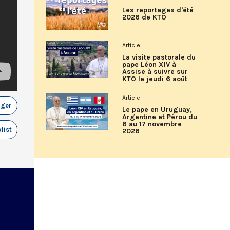
Les reportages d'été
2026 de KTO
Article
La visite pastorale du
pape Léon XIV à
Assise à suivre sur
KTO le jeudi 6 août
Article
ager
Le pape en Uruguay,
Argentine et Pérou du
6 au 17 novembre
list
2026