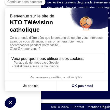
se révèle à travers de grands évènemen
des projets locaux, auprès des person
fragiles, au service du Bien commun ou
l’évangélisation. Un regard d’espérance
le monde.
Visiter la page de l'émission
© KTO 2026 —
Contact
—
Mentions légal