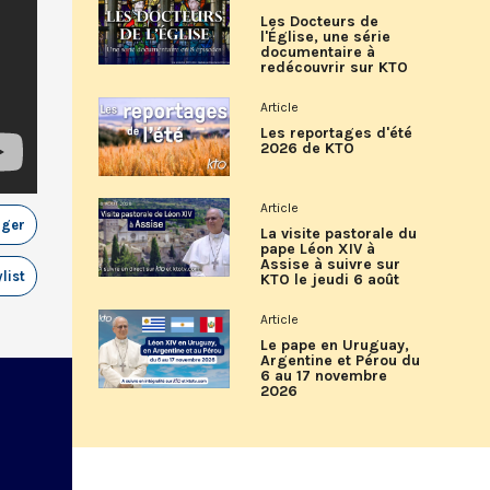
Les Docteurs de
l'Église, une série
documentaire à
redécouvrir sur KTO
Article
Les reportages d'été
2026 de KTO
Article
ager
La visite pastorale du
pape Léon XIV à
Assise à suivre sur
list
KTO le jeudi 6 août
Article
Le pape en Uruguay,
Argentine et Pérou du
6 au 17 novembre
2026