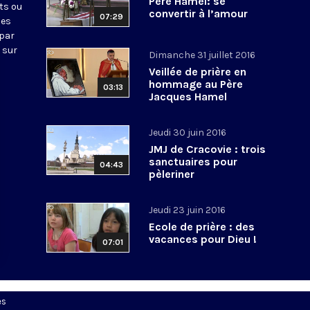
Père Hamel: se
ts ou
convertir à l’amour
07:29
nes
 par
 sur
Dimanche 31 juillet 2016
Veillée de prière en
hommage au Père
03:13
Jacques Hamel
Jeudi 30 juin 2016
JMJ de Cracovie : trois
sanctuaires pour
04:43
pèleriner
Jeudi 23 juin 2016
Ecole de prière : des
vacances pour Dieu !
07:01
es