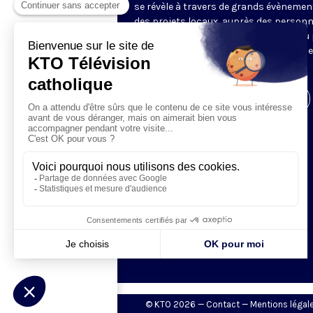
se révèle à travers de grands évènemen
des projets locaux, auprès des person
fragiles, au service du Bien commun ou
l’évangélisation. Un regard d’espérance
le monde.
Visiter la page de l'émission
© KTO 2026 —
Contact
—
Mentions légal