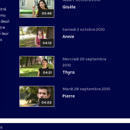
Gisèle
tré
03:49
enu
deuil
tre
Samedi 2 octobre 2010
 leur
Annie
us
04:12
Mercredi 29 septembre
2010
Thyra
04:31
Mardi 28 septembre 2010
Pierre
04:22
es