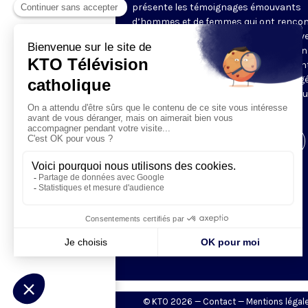
présente les témoignages émouvants
d’hommes et de femmes qui ont rencon
Dieu. À l’occasion d’un événement surv
dans leur vie, comme une rencontre, un 
ou une maladie, ils ont vécu une rencon
avec Jésus qui a complètement changé
vie. Ils nous expliquent comment et no
font partager leur joie.
Visiter la page de l'émission
© KTO 2026 —
Contact
—
Mentions légal