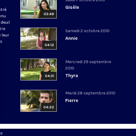
Gisèle
tré
03:49
enu
deuil
tre
Samedi 2 octobre 2010
 leur
Annie
us
04:12
Mercredi 29 septembre
2010
Thyra
04:31
Mardi 28 septembre 2010
Pierre
04:22
es