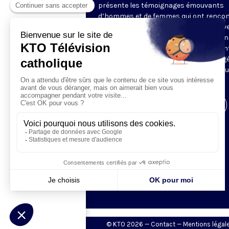
présente les témoignages émouvants
d’hommes et de femmes qui ont rencon
Dieu. À l’occasion d’un événement surv
dans leur vie, comme une rencontre, un 
ou une maladie, ils ont vécu une rencon
avec Jésus qui a complètement changé
vie. Ils nous expliquent comment et no
font partager leur joie.
Visiter la page de l'émission
© KTO 2026 —
Contact
—
Mentions légal