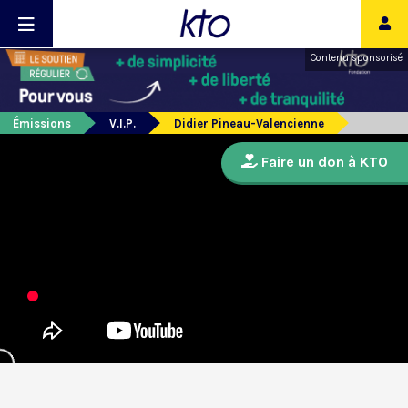
Contenu sponsorisé
Émissions
V.I.P.
Didier Pineau-Valencienne
Faire un don à KTO