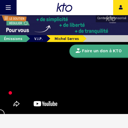
Contenu sponsorisé
Émissions
V.I.P.
Michel Serres
Faire un don à KTO