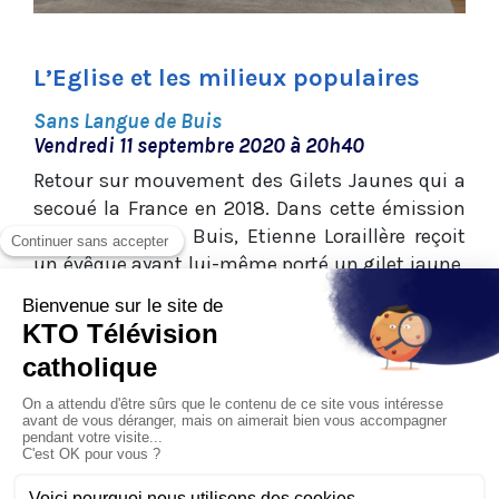
L’Eglise et les milieux populaires
Sans Langue de Buis
Vendredi 11 septembre 2020 à 20h40
Retour sur mouvement des Gilets Jaunes qui a
secoué la France en 2018. Dans cette émission
Sans Langue de Buis, Etienne Loraillère reçoit
un évêque ayant lui-même porté un gilet jaune,
Mgr Bernard Ginoux, évêque de Montauban.
Celui qui est allé à la rencontre des hommes et
des femmes en détresse sur des ronds-points
du Tarn-et-Garonne témoigne de ce qu’il a vécu,
partage son analyse et dialogue avec Christine
Fisset de l’Association Le Rocher, Stéphane
Haar, délégué diocésain à la Mission ouvrière du
diocèse de Lille, le père Daniel Le, vicaire de la