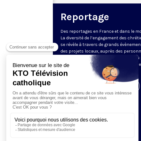
Reportage
Des reportages en France et dans le m
La diversité de l’engagement des chrét
se révèle à travers de grands évènemen
des projets locaux, auprès des person
fragiles, au service du Bien commun ou
l’évangélisation. Un regard d’espérance
le monde.
Visiter la page de l'émission