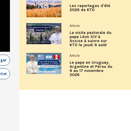
Les reportages d'été
2026 de KTO
Article
La visite pastorale du
pape Léon XIV à
Assise à suivre sur
KTO le jeudi 6 août
Article
ager
Le pape en Uruguay,
Argentine et Pérou du
6 au 17 novembre
list
2026