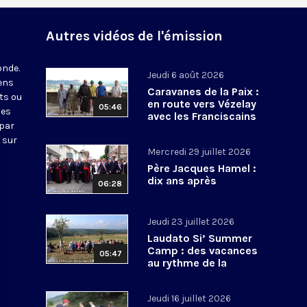
Autres vidéos de l'émission
onde.
Jeudi 6 août 2026
iens
Caravanes de la Paix :
ts ou
en route vers Vézelay
05:46
nes
avec les Franciscains
 par
 sur
Mercredi 29 juillet 2026
Père Jacques Hamel :
dix ans après
06:28
Jeudi 23 juillet 2026
Laudato Si’ Summer
Camp : des vacances
05:47
au rythme de la
conversion écologique
Jeudi 16 juillet 2026