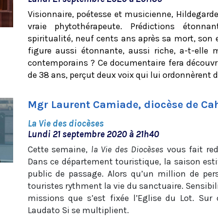
Visionnaire, poétesse et musicienne, Hildegar
vraie phytothérapeute. Prédictions étonna
spiritualité, neuf cents ans après sa mort, so
figure aussi étonnante, aussi riche, a-t-elle
contemporains ? Ce documentaire fera découvr
de 38 ans, perçut deux voix qui lui ordonnèrent de
Mgr Laurent Camiade, diocèse de Ca
La Vie des diocèses
Lundi 21 septembre 2020 à 21h40
Cette semaine,
la Vie des Diocèses
vous fait red
Dans ce département touristique, la saison est
public de passage. Alors qu’un million de per
touristes rythment la vie du sanctuaire. Sensibili
missions que s’est fixée l’Eglise du Lot. Sur c
Laudato Si se multiplient.