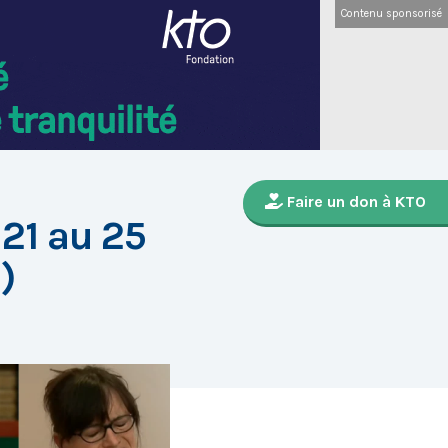
Contenu sponsorisé
Faire un don à KTO
 21 au 25
)