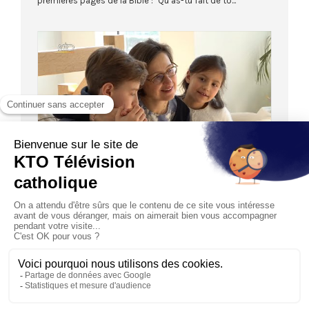
premières pages de la Bible : "Qu’as-tu fait de to...
05:54
VIES DE FAMILLE
Carême en famille : comment le vivre avec
l’Eglise ? (3/4)
17/03/2021
Pendant le temps du Carême, de nombreuses
communautés religieuses ou paroisses proposent des
parcours de Carême...