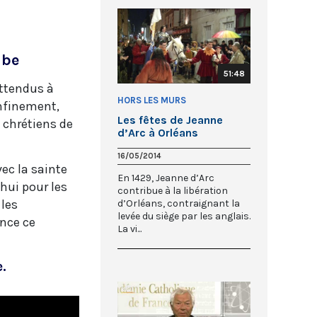
ube
51:48
attendus à
HORS LES MURS
onfinement,
Les fêtes de Jeanne
 chrétiens de
d’Arc à Orléans
16/05/2014
ec la sainte
En 1429, Jeanne d’Arc
hui pour les
contribue à la libération
 les
d’Orléans, contraignant la
levée du siège par les anglais.
ance ce
La vi...
e.